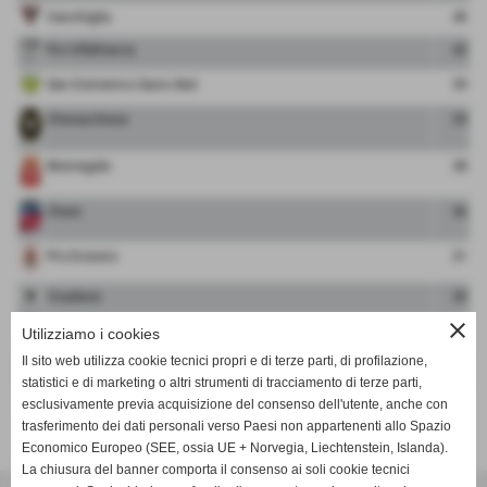
Vanchiglia
45
Pro Villafranca
42
San Domenico Savio Asti
39
Cheraschese
39
Monregale
38
Chieri
36
Pro Dronero
31
Ovadese
30
close
Acqui
25
Utilizziamo i cookies
Il sito web utilizza cookie tecnici propri e di terze parti, di profilazione,
Luese Cristo
8
statistici e di marketing o altri strumenti di tracciamento di terze parti,
esclusivamente previa acquisizione del consenso dell'utente, anche con
Pinerolo
5
trasferimento dei dati personali verso Paesi non appartenenti allo Spazio
Economico Europeo (SEE, ossia UE + Norvegia, Liechtenstein, Islanda).
La chiusura del banner comporta il consenso ai soli cookie tecnici