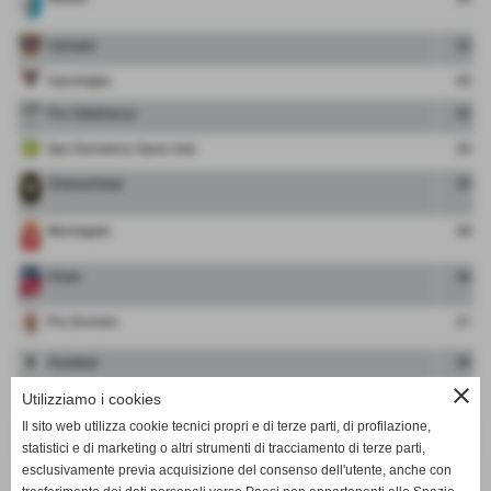
Centallo
52
Vanchiglia
45
Pro Villafranca
42
San Domenico Savio Asti
39
Cheraschese
39
Monregale
38
Chieri
36
Pro Dronero
31
Ovadese
30
close
Acqui
25
Utilizziamo i cookies
Il sito web utilizza cookie tecnici propri e di terze parti, di profilazione,
Luese Cristo
8
statistici e di marketing o altri strumenti di tracciamento di terze parti,
esclusivamente previa acquisizione del consenso dell'utente, anche con
Pinerolo
5