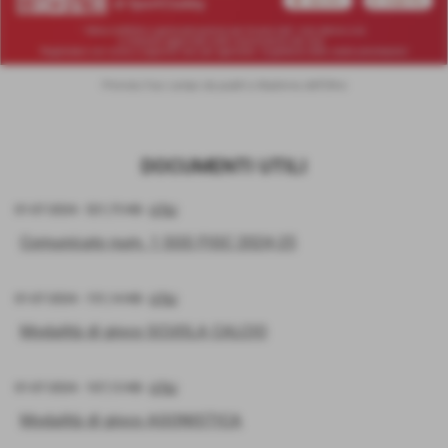
Prenota il tuo campo da padel a Madonna dell'Olmo
DOCUMENTI UTILI
01-07-2024
- 521,75 KB
-
UTILI
Comunicato num. 1 SGS FIGC 2024-25
01-07-2024
- 151,14 KB
-
UTILI
Modalità di gioco SCUOLA CALCIO
01-07-2024
- 107,13 KB
-
UTILI
Modalità di gioco AGONISTICA