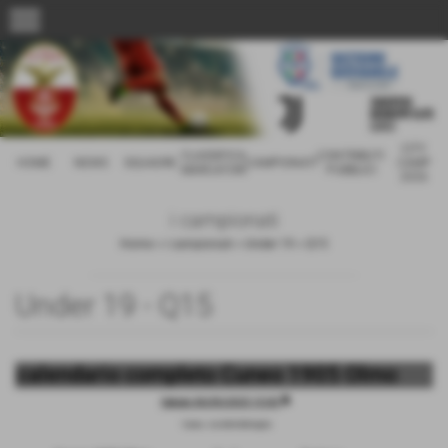
menu
CITY
CLASSIFICA
CONTRIBUTI
HOME
NEWS
SQUADRE
CAMPIONATI
CAMP
MARCATORI
PUBBLICI
2026
i campionati
Home
>
i campionati
>
Under 19
>
Q15
Under 19 - Q15
calendario completo Cuneo 1905 Olmo
description
Sabato 06/09/2025 15:00
Cuneo, via della Battaglia