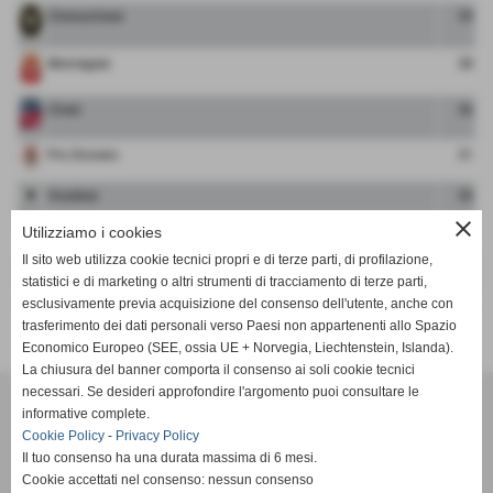
Cheraschese
39
Monregale
38
Chieri
36
Pro Dronero
31
Ovadese
30
close
Acqui
25
Utilizziamo i cookies
Il sito web utilizza cookie tecnici propri e di terze parti, di profilazione,
Luese Cristo
8
statistici e di marketing o altri strumenti di tracciamento di terze parti,
esclusivamente previa acquisizione del consenso dell'utente, anche con
Pinerolo
5
trasferimento dei dati personali verso Paesi non appartenenti allo Spazio
Economico Europeo (SEE, ossia UE + Norvegia, Liechtenstein, Islanda).
La chiusura del banner comporta il consenso ai soli cookie tecnici
necessari. Se desideri approfondire l'argomento puoi consultare le
informative complete.
A.C CUNEO 1905 OLMO S.S.D. a R.L.
Cookie Policy
-
Privacy Policy
VIA DELLA BATTAGLIA 103 - 12100 - Cuneo (CN)
Il tuo consenso ha una durata massima di 6 mesi.
P.I. 01793340041
Cookie accettati nel consenso: nessun consenso
Tel. 0171412454